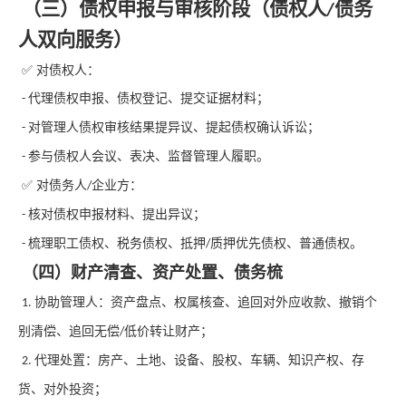
（三）债权申报与审核阶段（债权人
债务
/
人双向服务）
✅ 对债权人：
代理债权申报、债权登记、提交证据材料；
-
对管理人债权审核结果提异议、提起债权确认诉讼；
-
参与债权人会议、表决、监督管理人履职。
-
✅ 对债务人
企业方：
/
核对债权申报材料、提出异议；
-
梳理职工债权、税务债权、抵押
质押优先债权、普通债权。
-
/
（四）财产清查、资产处置、债务梳
协助管理人：资产盘点、权属核查、追回对外应收款、撤销个
1.
别清偿、追回无偿
低价转让财产；
/
代理处置：房产、土地、设备、股权、车辆、知识产权、存
2.
货、对外投资；