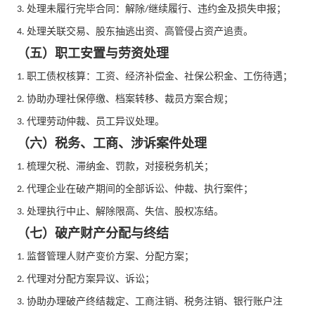
处理未履行完毕合同：解除
继续履行、违约金及损失申报；
3.
/
处理关联交易、股东抽逃出资、高管侵占资产追责。
4.
（五）职工安置与劳资处理
职工债权核算：工资、经济补偿金、社保公积金、工伤待遇；
1.
协助办理社保停缴、档案转移、裁员方案合规；
2.
代理劳动仲裁、员工异议处理。
3.
（六）税务、工商、涉诉案件处理
梳理欠税、滞纳金、罚款，对接税务机关；
1.
代理企业在破产期间的全部诉讼、仲裁、执行案件；
2.
处理执行中止、解除限高、失信、股权冻结。
3.
（七）破产财产分配与终结
监督管理人财产变价方案、分配方案；
1.
代理对分配方案异议、诉讼；
2.
协助办理破产终结裁定、工商注销、税务注销、银行账户注
3.