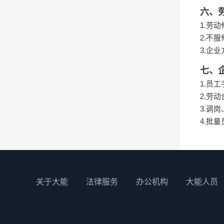
六、
1.
劳动
2.
不服
3.
企业
七、
1.
员工
2.
劳动
3.
调岗
4.
批量
关于大能
法律服务
办公机构
大能人员