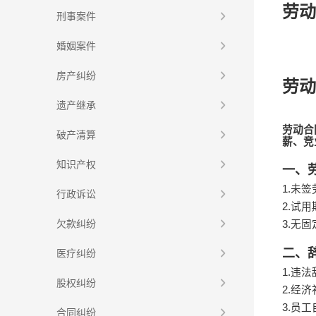
劳动
刑事案件
婚姻案件
房产纠纷
劳动
遗产继承
劳动合
破产清算
薪、竞
知识产权
一、
1.
未签
行政诉讼
2.
试用
欠款纠纷
3.
无固
二、
医疗纠纷
1.
违法
股权纠纷
2.
经济
3.
员工
合同纠纷