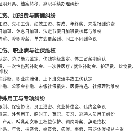
证明开具、档案转移、离职手续办理纠纷
工资、加班费与薪酬纠纷
工资、克扣工资、绩效工资、提成、年终奖、未发报酬追索
日加班、休息日加班、法定节假日加班费核算与维权
降薪、降职降薪、单方变更薪酬、同工不同酬争议
工伤、职业病与社保维权
认定、劳动能力鉴定、伤残等级鉴定、停工留薪期确认
费、一次性伤残补助金、一次性医疗
/
就业补助金、护理费、伙食费
维权
病诊断、职业病赔偿、上下班交通事故工伤认定
补缴、公积金补缴、未缴社保损失、医保待遇、社保理赔维权
特殊用工与专项纠纷
限制、保密协议、员工泄密、竞业补偿金、违约金争议
派遣、外包用工、临时工、兼职、实习、返聘人员用工纠纷
、产期、哺乳期女职工权益保护、调岗降薪、辞退维权
补贴、年假、探亲假、婚丧假、病假、事假、带薪休假权益主张