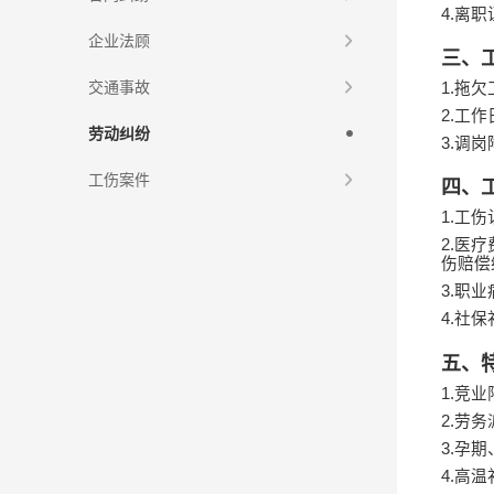
4.
离职
企业法顾
三、
交通事故
1.
拖欠
2.
工作
劳动纠纷
3.
调岗
工伤案件
四、
1.
工伤
2.
医疗
伤赔偿
3.
职业
4.
社保
五、
1.
竞业
2.
劳务
3.
孕期
4.
高温