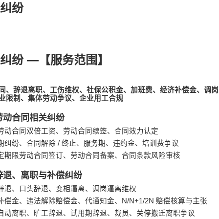
纠纷
—
纠纷
【服务范围】
同、辞退离职、工伤维权、社保公积金、加班费、经济补偿金、调岗
业限制、集体劳动争议、企业用工合规
劳动合同相关纠纷
劳动合同双倍工资、劳动合同续签、合同效力认定
期纠纷、合同解除
/
终止、服务期、违约金、培训费争议
定期限劳动合同签订、劳动合同备案、合同条款风险审核
辞退、离职与补偿纠纷
辞退、口头辞退、变相逼离、调岗逼离维权
补偿金、违法解除赔偿金、代通知金、
N/N+1/2N
赔偿核算与主张
自动离职、旷工辞退、试用期辞退、裁员、关停搬迁离职争议