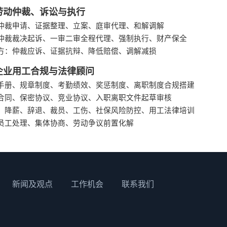
劳动仲裁、诉讼与执行
仲裁申请、证据整理、立案、庭审代理、和解调解
仲裁裁决起诉、一审二审全程代理、强制执行、财产保全
方：仲裁应诉、证据抗辩、降低赔偿、调解减损
企业用工合规与法律顾问
手册、规章制度、考勤绩效、奖惩制度、离职制度合规搭建
合同、保密协议、竞业协议、入职离职文件起草审核
、降薪、辞退、裁员、工伤、社保风险防控、用工法律培训
员工处理、集体协商、劳动争议前置化解
新闻及观点
工作机会
联系我们