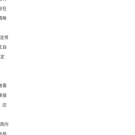
存在
清晰
定将
王自
元定
者需
承接
，应
周内
布局