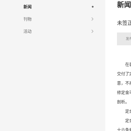
新闻
新闻
刊物
未签
活动
发布
在
交付了
意，不
修定金
剖析。
定
定
十六条