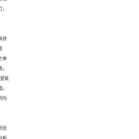
订，
装修
意
方单
者。
望装
成。
同均
同无
台新