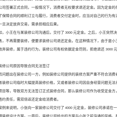
公司签署正式合同，一般情况下，消费者无权要求退还定金。因为定金的
了保障合同的顺利订立与履行，消费者交付定金时，应当对自己的行为有
一旦决定放弃交易，需承担相应后果。
如，小王在与某装修公司沟通后，交付了
元定金。之后，小王突然决
3000
售，不再需要装修，便要求装修公司退还定金。在这种情况下，由于是小
放弃装修，属于违约行为，装修公司有权依据定金罚则，拒绝退还
3000
装修公司原因导致合同无法签订
若问题出在装修公司一方，例如装修公司提供的装修方案严重不符合消费
者装修公司临时大幅提高装修价格，又或者装修公司因自身经营问题无法
项目等，导致双方无法签订正式装修合同，那么装修公司作为收受定金方
违约责任，需双倍返还定金给消费者。
案例来说明，小张向一家装修公司交付了
元定金，装修公司承诺在一
4000
细装修设计方案。一周后，装修公司给出的方案与小张之前沟通的风格、