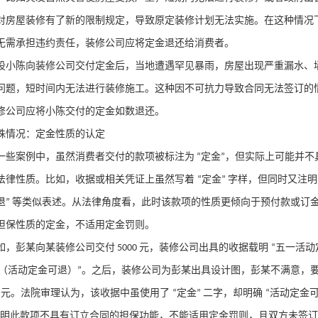
对房屋装修有了新的限制规定，导致原定装修计划无法实施。在这种情况
无需承担违约责任，装修公司应将定金退还给消费者。
设小陈向装修公司交付定金后，当地遭遇罕见暴雨，房屋出现严重漏水、
问题，短时间内无法进行装修施工。这种因不可抗力导致合同无法签订的
修公司应将小陈交付的定金如数退还。
殊情况：定金性质的认定
一些案例中，虽然消费者交付的款项被标注为
定金
，但实际上可能并不
“
”
法律性质。比如，收据或相关凭证上虽然写着
定金
字样，但同时又注
“
”
退
等类似表述。从法律角度看，此时该款项的性质更倾向于预付款或订
”
担保性质的定金，不适用定金罚则。
如，彭某向某装修公司交付
元，装修公司出具的收据载明
五一活动
5000
“
（活动定金可退）
。之后，装修公司为彭某出具设计图，彭某不满意，
”
元。法院审理认为，该收据中虽使用了
定金
二字，却明确
活动定金
0
“
”
“
明此款项不具有订立合同的担保功能，不能适用定金罚则，且双方未签订