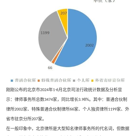
刚刚公布的北京市
年
月
北京司法
行政统计数据及分析显
2024
1-6
示：律师事务所总数
家，同比
增长
。其中：普通合伙
制
3474
3.98%
律所
家、特殊普通合伙
制律所
家、个人
独资律所
家、外
2002
66
1199
省市驻京分所
家。
207
在一般
印象中，北京律所是大型知名律师事务所的代名词，
但
数据