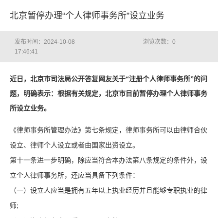
北京暂停办理“个人律师事务所”设立业务
发布时间：2024-10-08
浏览次数：
0
17:46:41
近日，北京市司法局公开答复网友关于
“注册个人
律师事务所
”
的
问
题
，
明确表示：根据有关规定，
北京
市目前暂停办理个人律师事务
所设立业务。
《律师事务所管理办法》第七条规定，律师事务所可以由律师合伙
设立、律师个人设立或者由国家出资设立。
第十一条进一步明确，除应当符合本办法第八条规定的条件外，设
立个人律师事务所，还应当具备下列条件：
（一）
设立人应当是
拥
有五年以上执业经历
并且
能够专职执业的律
师
;