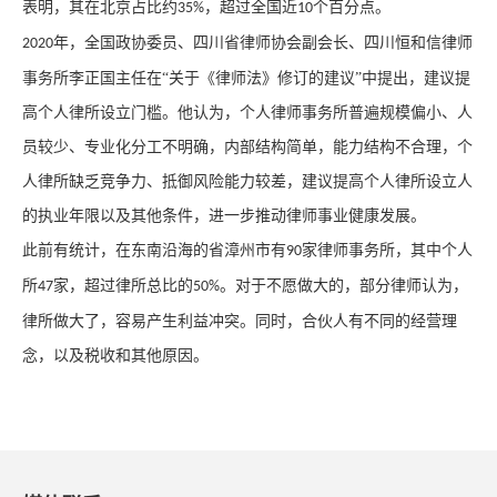
表明，
其
在北京占比约
，超过全国近
个百分点。
35%
10
年，全国政协委员、四川省律师协会副会长、四川恒和信律师
2020
事务所李正国主任在“关于《律师法》修订的建议”中提出，建议提
高个人
律所
设立门槛。他认为，个人
律师事务所
普遍规模
偏
小、人
员
较
少、专业化分工不明确，内部
结构
简单，能力结构不合理，
个
人
律所缺乏竞争力、抵御风险能力较差，建议提高个人律所设立人
的执业年限
以及
其他条件，进一步推动律师事业健康发展。
此前有统计，
在
东南沿海的省漳州市有
家律师事务所，其中个人
90
所
家，超过律所总
比
的
。对于不愿做大
的
，
部分
律师认为，
47
50%
律所做大了，容易产生利益冲突。同时
，
合伙人有不同的经营理
念，以及税收和其他原因
。