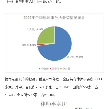
（一）
资产拥有
人民币元
万
以上的。
10
38600
据司法部公布的数据，截至
年底，全国共有律师事务所
2022
28200
多家。其中，合伙所
多家，占
，国资所
家，占
73.16%
604
，个人所
家，占
。
1.56%
9777
25.28%